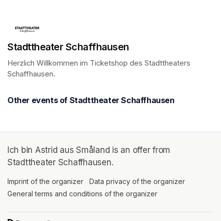
(opens in a new tab)
Stadttheater Schaffhausen
Herzlich Willkommen im Ticketshop des Stadttheaters 
Schaffhausen.
(opens in a new tab)
Other events of Stadttheater Schaffhausen
Ich bin Astrid aus Småland is an offer from
Stadttheater Schaffhausen.
Imprint of the organizer
(opens in a new tab)
Data privacy of the organizer
(opens in 
General terms and conditions of the organizer
(opens in a new ta