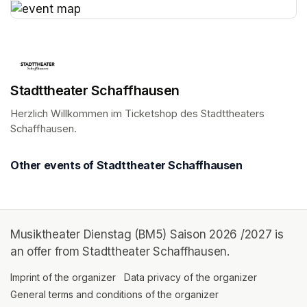
(opens in a new tab)
Stadttheater Schaffhausen
Herzlich Willkommen im Ticketshop des Stadttheaters 
Schaffhausen.
(opens in a new tab)
Other events of Stadttheater Schaffhausen
Musiktheater Dienstag (BM5) Saison 2026 /2027 is
an offer from Stadttheater Schaffhausen.
Imprint of the organizer
(opens in a new tab)
Data privacy of the organizer
(opens in 
General terms and conditions of the organizer
(opens in a new ta