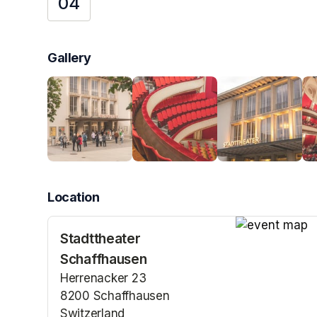
04
Gallery
Location
Stadttheater
(opens in a n
Schaffhausen
Herrenacker 23
8200 Schaffhausen
Switzerland